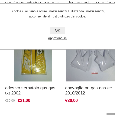
parafango anteriore gas gas
adesivo centrale parafang
ec 2008
posteriore gas gas trial
I cookie ci aiutano a offrire i nostri servizi. Utilizzando i nostri servizi,
€9,00
€9,00
€15,00
€15,00
acconsentite al nostro utilizzo dei cookie.
OK
Approfondisci
adesivo serbatoio gas gas
convogliatori gas gas ec
txt 2002
2010/2012
€21,00
€30,00
€30,00