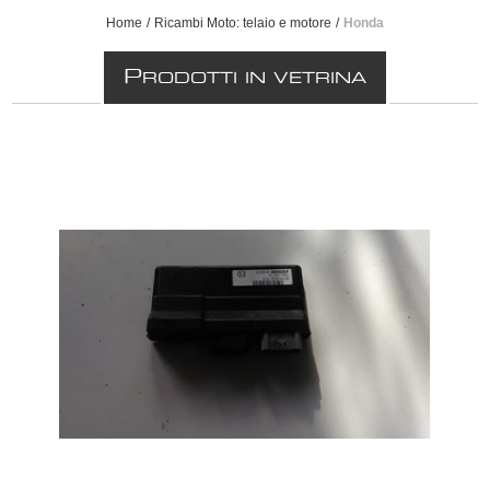
Home
/
Ricambi Moto: telaio e motore
/
Honda
P
RODOTTI IN VETRINA