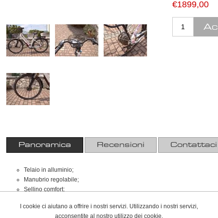
€1899,00
Panoramica
Recensioni
Contattaci
Telaio in alluminio;
Manubrio regolabile;
Sellino comfort;
Cambio SHIMANO;
I cookie ci aiutano a offrire i nostri servizi. Utilizzando i nostri servizi,
Freni idraulici SHIMANO;
acconsentite al nostro utilizzo dei cookie.