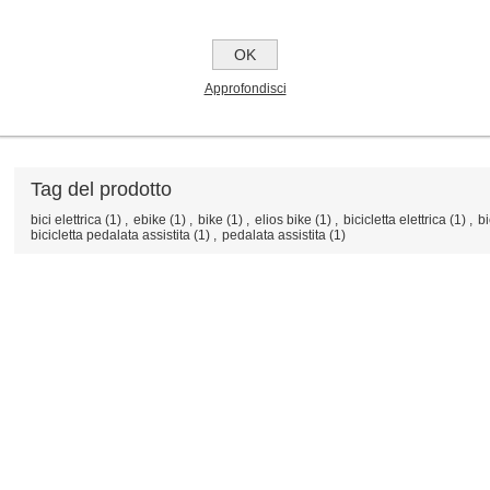
Motore posteriore;
Batteria integrata;
Peso 23 kg.
OK
Approfondisci
Tag del prodotto
bici elettrica
(1)
,
ebike
(1)
,
bike
(1)
,
elios bike
(1)
,
bicicletta elettrica
(1)
,
bi
bicicletta pedalata assistita
(1)
,
pedalata assistita
(1)