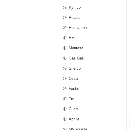
Kymco
Polaris
Husqvarna
HM
Montesa
Gas Gas
Sherco
Ossa
Fantic
Tm
Gilera
Aprilia
MV agusta