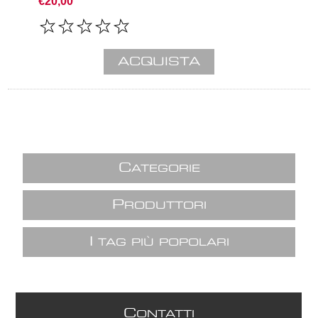
€20,00
C
ATEGORIE
P
RODUTTORI
I
TAG PIÙ POPOLARI
C
ONTATTI