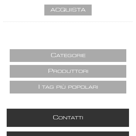
C
ATEGORIE
P
RODUTTORI
I
TAG PIÙ POPOLARI
C
ONTATTI