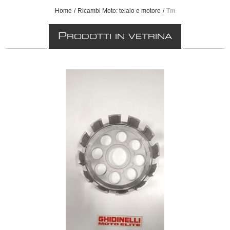
Home
/
Ricambi Moto: telaio e motore
/
Tm
P
RODOTTI IN VETRINA