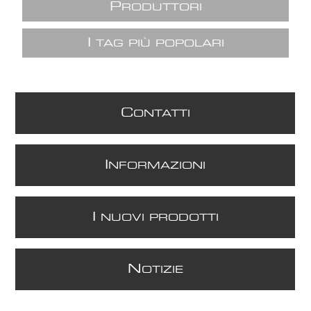
P
RODUTTORI
I
TAG PIÙ POPOLARI
C
ONTATTI
I
NFORMAZIONI
I
NUOVI PRODOTTI
N
OTIZIE