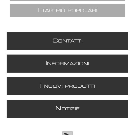
I
TAG PIÙ POPOLARI
C
ONTATTI
I
NFORMAZIONI
I
NUOVI PRODOTTI
N
OTIZIE