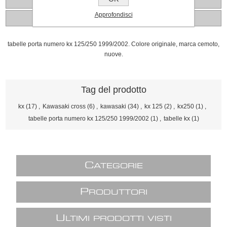
Recensioni
Approfondisci
Contattaci
tabelle porta numero kx 125/250 1999/2002. Colore originale, marca cemoto,
nuove.
Tag del prodotto
kx
(17)
,
Kawasaki cross
(6)
,
kawasaki
(34)
,
kx 125
(2)
,
kx250
(1)
,
tabelle porta numero kx 125/250 1999/2002
(1)
,
tabelle kx
(1)
C
ATEGORIE
P
RODUTTORI
U
LTIMI PRODOTTI VISTI