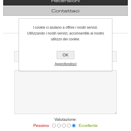
Recensioni
Contattaci
I cookie ci aiutano a offrire i nostri servizi.
SCRIVI UNA RECENSIONE
Utilizzando i nostri servizi, acconsentite al nostro
Solo gli utenti registrati possono scrivere recensioni
utilizzo dei cookie.
Titolo della recensione:
OK
Approfondisci
Testo della recensione:
Valutazione:
Pessimo
Eccellente