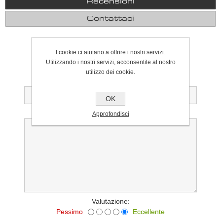
Recensioni
Contattaci
SCRIVI UNA RECENSIONE
I cookie ci aiutano a offrire i nostri servizi.
Utilizzando i nostri servizi, acconsentite al nostro
Solo gli utenti registrati possono scrivere recensioni
utilizzo dei cookie.
Titolo della recensione:
OK
Testo della recensione:
Approfondisci
Valutazione:
Pessimo
Eccellente