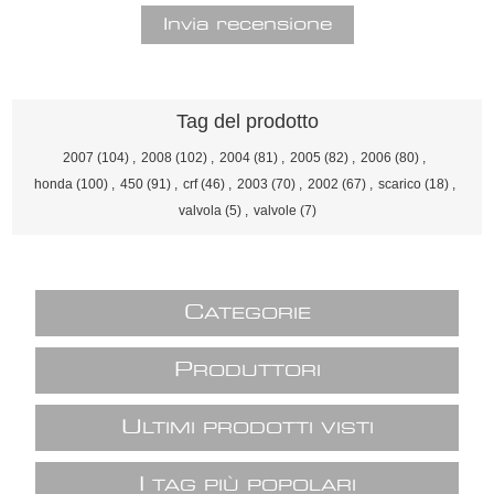
Tag del prodotto
2007
(104)
,
2008
(102)
,
2004
(81)
,
2005
(82)
,
2006
(80)
,
honda
(100)
,
450
(91)
,
crf
(46)
,
2003
(70)
,
2002
(67)
,
scarico
(18)
,
valvola
(5)
,
valvole
(7)
C
ATEGORIE
P
RODUTTORI
U
LTIMI PRODOTTI VISTI
I
TAG PIÙ POPOLARI