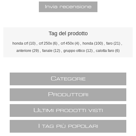
Tag del prodotto
honda crf
(10)
,
crf 250x
(6)
,
crf 450x
(4)
,
honda
(100)
,
faro
(21)
,
anteriore
(29)
,
fanale
(12)
,
gruppo ottico
(12)
,
calotta faro
(6)
C
ATEGORIE
P
RODUTTORI
U
LTIMI PRODOTTI VISTI
I
TAG PIÙ POPOLARI