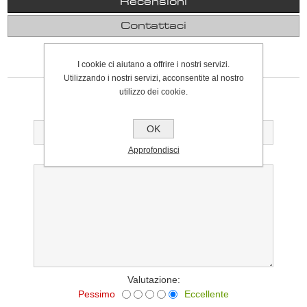
Recensioni
Contattaci
I cookie ci aiutano a offrire i nostri servizi.
SCRIVI UNA RECENSIONE
Utilizzando i nostri servizi, acconsentite al nostro
Solo gli utenti registrati possono scrivere recensioni
utilizzo dei cookie.
Titolo della recensione:
OK
Approfondisci
Testo della recensione:
Valutazione:
Pessimo
Eccellente