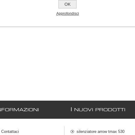
OK
scudo anteriore yamaha
neo's "99- "01
Approfondisci
€70,00
I
NFORMAZIONI
NUOVI PRODOTTI
Contattaci
silenziatore arrow tmax 530