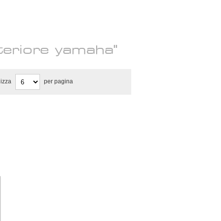
teriore yamaha"
lizza
per pagina