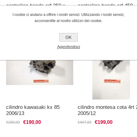
centralina honda crf 250 x
centralina honda crf 450
2002/2008
I cookie ci aiutano a offrire i nostri servizi. Utilizzando i nostri servizi,
€150,00
€250,00
€489,00
€420,00
acconsentite al nostro utilizzo dei cookie.
OK
Approfondisci
cilindro kawasaki kx 85
cilindro montesa cota 4rt
2006/13
2005/12
€190,00
€199,00
€280,00
€407,00