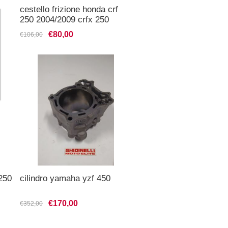
cestello frizione honda crf
250 2004/2009 crfx 250
2013/2014
€80,00
€106,00
 250
cilindro yamaha yzf 450
€170,00
€352,00