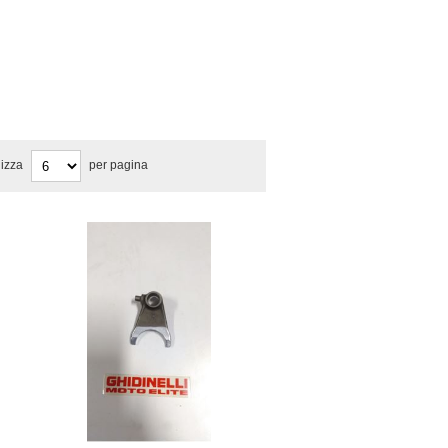
lizza
per pagina