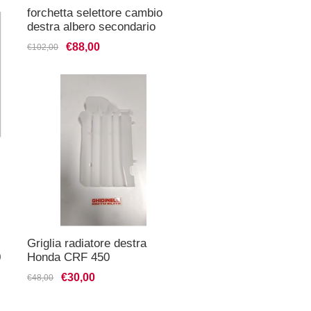
forchetta selettore cambio
destra albero secondario
honda cr250 1990/07 crf 450
€88,00
€102,00
2002/08
Griglia radiatore destra
0
Honda CRF 450
€30,00
€48,00