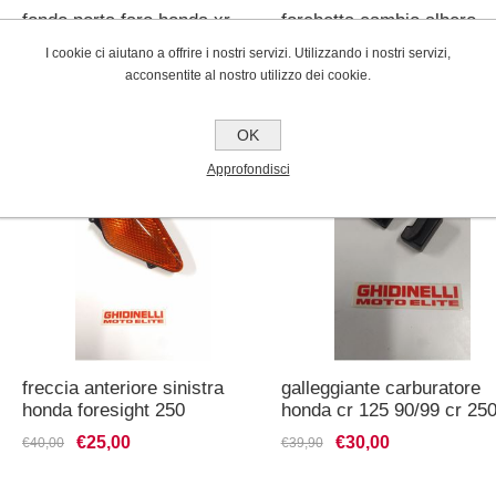
fondo porta faro honda xr
forchetta cambio albero
secondario sinistra honda
I cookie ci aiutano a offrire i nostri servizi. Utilizzando i nostri servizi,
cr250 1990/01 crf450
€20,00
€87,00
€104,00
acconsentite al nostro utilizzo dei cookie.
2002/08
OK
Approfondisci
freccia anteriore sinistra
galleggiante carburatore
honda foresight 250
honda cr 125 90/99 cr 25
1997/2005
97/01 cr 500 2001
€25,00
€30,00
€40,00
€39,90