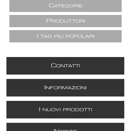
C
ATEGORIE
P
RODUTTORI
I
TAG PIÙ POPOLARI
C
ONTATTI
I
NFORMAZIONI
I
NUOVI PRODOTTI