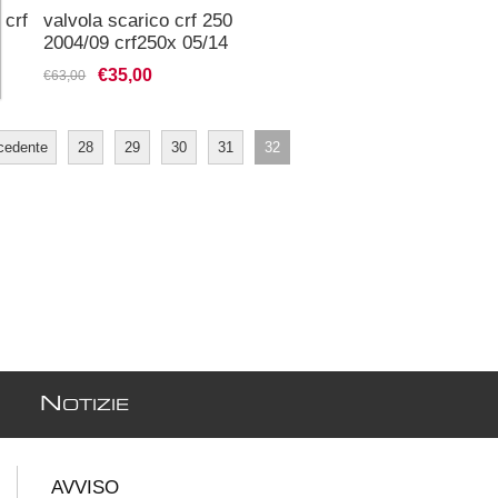
 crf
valvola scarico crf 250
2004/09 crf250x 05/14
€35,00
€63,00
cedente
28
29
30
31
32
N
OTIZIE
AVVISO