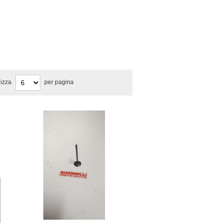
lizza
per pagina