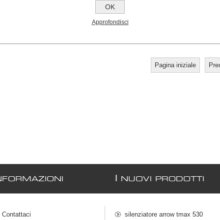
OK
tirante ancoraggio freno
valvola aspirazione honda
cagiva sx 250/350
250 2010/2017
Approfondisci
€20,00
€55,00
€105,00
Pagina iniziale
Pre
I
NFORMAZIONI
NUOVI PRODOTTI
Contattaci
silenziatore arrow tmax 530