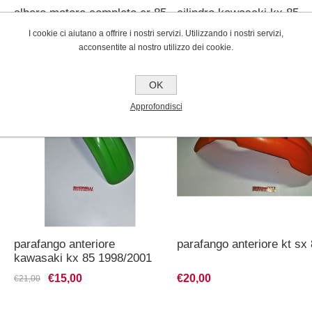
albero motore completo cr 85
cilindro kawasaki kx 85
2003/2007
2006/13
I cookie ci aiutano a offrire i nostri servizi. Utilizzando i nostri servizi,
€170,00
€190,00
€297,00
€280,00
acconsentite al nostro utilizzo dei cookie.
OK
Approfondisci
parafango anteriore
parafango anteriore kt sx
kawasaki kx 85 1998/2001
€15,00
€20,00
€21,00