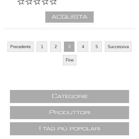
Precedente
1
2
3
4
5
Successiva
Fine
C
ATEGORIE
P
RODUTTORI
I
TAG PIÙ POPOLARI