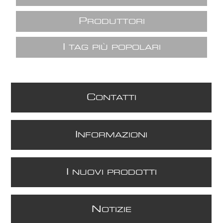
P
RODUTTORI
I
TAG PIÙ POPOLARI
C
ONTATTI
I
NFORMAZIONI
I
NUOVI PRODOTTI
N
OTIZIE