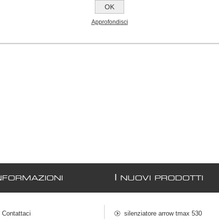
OK
disco freno 4 fori D. 217mm
Approfondisci
€40,00
I
NFORMAZIONI
NUOVI PRODOTTI
Contattaci
silenziatore arrow tmax 530