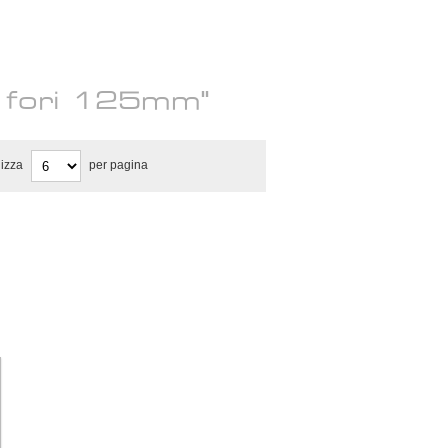
e fori 125mm"
lizza
per pagina