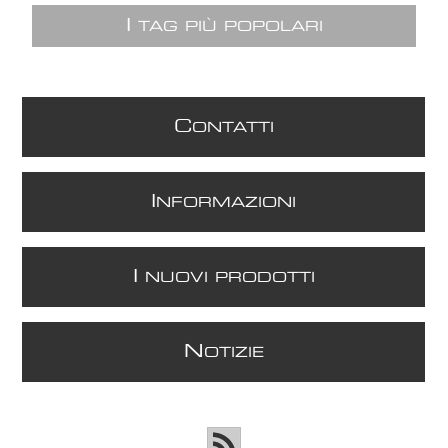
I
TAG PIÙ POPOLARI
C
ONTATTI
I
NFORMAZIONI
I
NUOVI PRODOTTI
N
OTIZIE