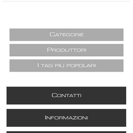
C
ATEGORIE
P
RODUTTORI
I
TAG PIÙ POPOLARI
C
ONTATTI
I
NFORMAZIONI