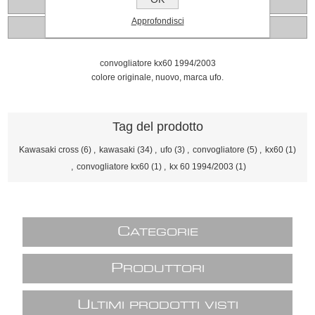
Recensioni
Approfondisci
Contattaci
convogliatore kx60 1994/2003
colore originale, nuovo, marca ufo.
Tag del prodotto
Kawasaki cross
(6)
,
kawasaki
(34)
,
ufo
(3)
,
convogliatore
(5)
,
kx60
(1)
,
convogliatore kx60
(1)
,
kx 60 1994/2003
(1)
C
ATEGORIE
P
RODUTTORI
U
LTIMI PRODOTTI VISTI