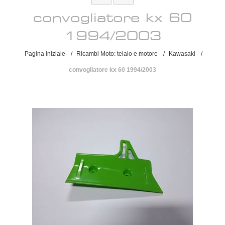
convogliatore kx 60
1994/2003
Pagina iniziale
/
Ricambi Moto: telaio e motore
/
Kawasaki
/
convogliatore kx 60 1994/2003