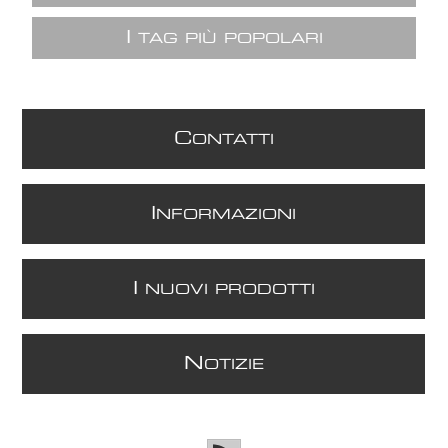
I
TAG PIÙ POPOLARI
C
ONTATTI
I
NFORMAZIONI
I
NUOVI PRODOTTI
N
OTIZIE