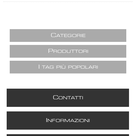
C
ATEGORIE
P
RODUTTORI
I
TAG PIÙ POPOLARI
C
ONTATTI
I
NFORMAZIONI