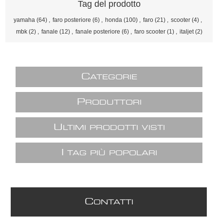
Tag del prodotto
yamaha
(64)
,
faro posteriore
(6)
,
honda
(100)
,
faro
(21)
,
scooter
(4)
,
mbk
(2)
,
fanale
(12)
,
fanale posteriore
(6)
,
faro scooter
(1)
,
italjet
(2)
C
ATEGORIE
P
RODUTTORI
U
LTIMI PRODOTTI VISTI
I
TAG PIÙ POPOLARI
C
ONTATTI