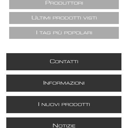
P
RODUTTORI
U
LTIMI PRODOTTI VISTI
I
TAG PIÙ POPOLARI
C
ONTATTI
I
NFORMAZIONI
I
NUOVI PRODOTTI
N
OTIZIE