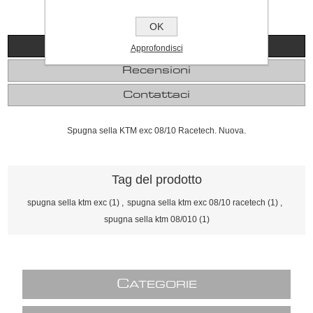
OK
Panoramica
Approfondisci
Recensioni
Contattaci
Spugna sella KTM exc 08/10 Racetech. Nuova.
Tag del prodotto
spugna sella ktm exc
(1)
,
spugna sella ktm exc 08/10 racetech
(1)
,
spugna sella ktm 08/010
(1)
C
ATEGORIE