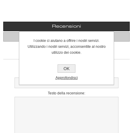
Recensioni
Contattaci
I cookie ci aiutano a offrire i nostri servizi.
Utilizzando i nostri servizi, acconsentite al nostro
utilizzo dei cookie.
SCRIVI UNA RECENSIONE
Solo gli utenti registrati possono scrivere recensioni
OK
Titolo della recensione:
Approfondisci
Testo della recensione: