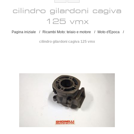
cilindro gilardoni cagiva
125 vmx
Pagina iniziale
/
Ricambi Moto: telaio e motore
/
Moto d'Epoca
/
cilindro gilardoni cagiva 125 vmx