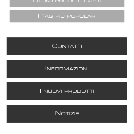
U
LTIMI PRODOTTI VISTI
I
TAG PIÙ POPOLARI
C
ONTATTI
I
NFORMAZIONI
I
NUOVI PRODOTTI
N
OTIZIE