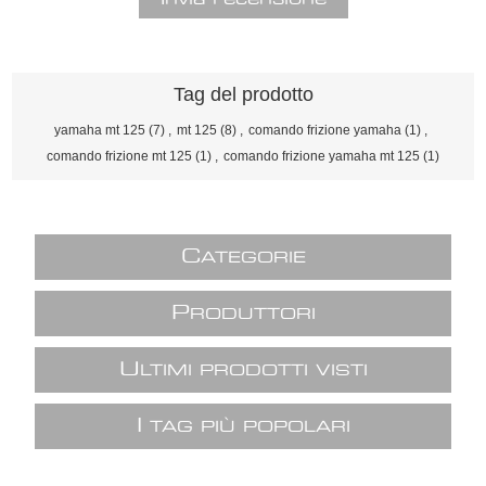
Tag del prodotto
yamaha mt 125
(7)
,
mt 125
(8)
,
comando frizione yamaha
(1)
,
comando frizione mt 125
(1)
,
comando frizione yamaha mt 125
(1)
C
ATEGORIE
P
RODUTTORI
U
LTIMI PRODOTTI VISTI
I
TAG PIÙ POPOLARI