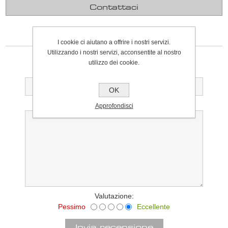
Contattaci
SCRIVI UNA RECENSIONE
I cookie ci aiutano a offrire i nostri servizi.
Utilizzando i nostri servizi, acconsentite al nostro
Solo gli utenti registrati possono scrivere recensioni
utilizzo dei cookie.
Titolo della recensione:
OK
Testo della recensione:
Approfondisci
Valutazione:
Pessimo
Eccellente