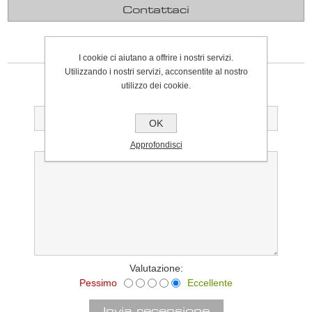
Contattaci
SCRIVI UNA RECENSIONE
I cookie ci aiutano a offrire i nostri servizi.
Utilizzando i nostri servizi, acconsentite al nostro
Solo gli utenti registrati possono scrivere recensioni
utilizzo dei cookie.
Titolo della recensione:
OK
Testo della recensione:
Approfondisci
Valutazione:
Pessimo
Eccellente