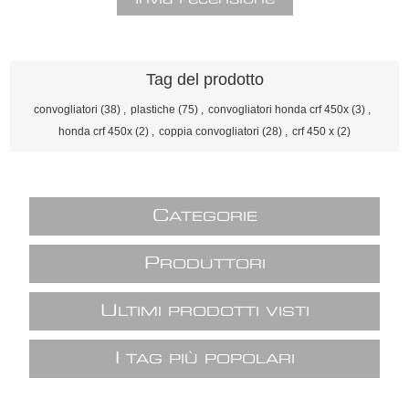
Tag del prodotto
convogliatori
(38)
,
plastiche
(75)
,
convogliatori honda crf 450x
(3)
,
honda crf 450x
(2)
,
coppia convogliatori
(28)
,
crf 450 x
(2)
C
ATEGORIE
P
RODUTTORI
U
LTIMI PRODOTTI VISTI
I
TAG PIÙ POPOLARI