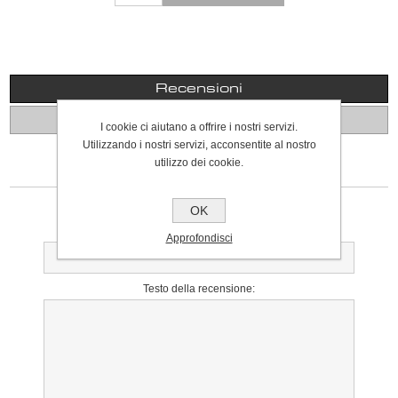
Recensioni
Contattaci
I cookie ci aiutano a offrire i nostri servizi.
Utilizzando i nostri servizi, acconsentite al nostro
utilizzo dei cookie.
SCRIVI UNA RECENSIONE
Solo gli utenti registrati possono scrivere recensioni
OK
Titolo della recensione:
Approfondisci
Testo della recensione: