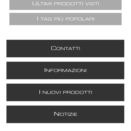
U
LTIMI PRODOTTI VISTI
I
TAG PIÙ POPOLARI
C
ONTATTI
I
NFORMAZIONI
I
NUOVI PRODOTTI
N
OTIZIE