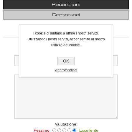
Recensioni
Contattaci
SCRIVI UNA RECENSIONE
I cookie ci aiutano a offrire i nostri servizi.
Utilizzando i nostri servizi, acconsentite al nostro
Solo gli utenti registrati possono scrivere recensioni
utilizzo dei cookie.
Titolo della recensione:
OK
Approfondisci
Testo della recensione:
Valutazione:
Pessimo
Eccellente