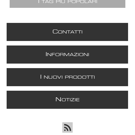
I
TAG PIÙ POPOLARI
C
ONTATTI
I
NFORMAZIONI
I
NUOVI PRODOTTI
N
OTIZIE