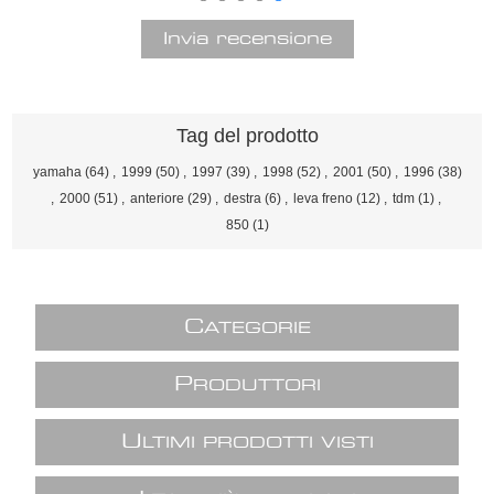
Tag del prodotto
yamaha
(64)
,
1999
(50)
,
1997
(39)
,
1998
(52)
,
2001
(50)
,
1996
(38)
,
2000
(51)
,
anteriore
(29)
,
destra
(6)
,
leva freno
(12)
,
tdm
(1)
,
850
(1)
C
ATEGORIE
P
RODUTTORI
U
LTIMI PRODOTTI VISTI