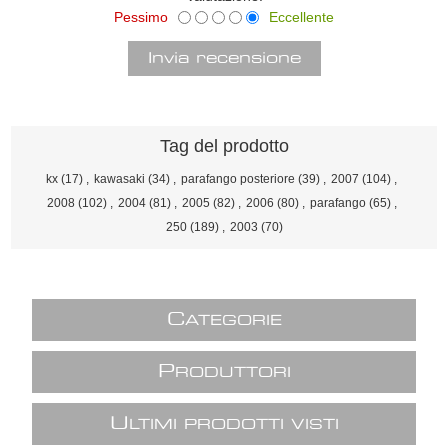
Pessimo
Eccellente
Tag del prodotto
kx
(17)
,
kawasaki
(34)
,
parafango posteriore
(39)
,
2007
(104)
,
2008
(102)
,
2004
(81)
,
2005
(82)
,
2006
(80)
,
parafango
(65)
,
250
(189)
,
2003
(70)
C
ATEGORIE
P
RODUTTORI
U
LTIMI PRODOTTI VISTI