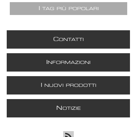
I
TAG PIÙ POPOLARI
C
ONTATTI
I
NFORMAZIONI
I
NUOVI PRODOTTI
N
OTIZIE