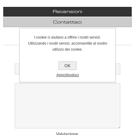
Recensioni
Contattaci
I cookie ci aiutano a offrire i nostri servizi.
SCRIVI UNA RECENSIONE
Utilizzando i nostri servizi, acconsentite al nostro
utilizzo dei cookie.
Solo gli utenti registrati possono scrivere recensioni
Titolo della recensione:
OK
Approfondisci
Testo della recensione:
Valutazione: