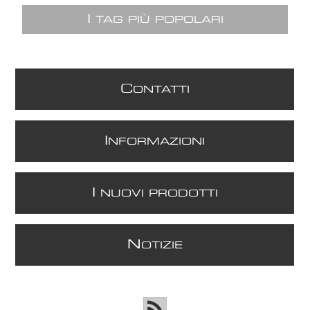
I
TAG PIÙ POPOLARI
C
ONTATTI
I
NFORMAZIONI
I
NUOVI PRODOTTI
N
OTIZIE