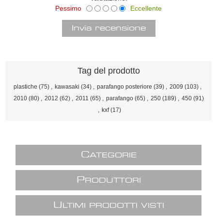
Pessimo
Eccellente
Tag del prodotto
plastiche
(75)
,
kawasaki
(34)
,
parafango posteriore
(39)
,
2009
(103)
,
2010
(80)
,
2012
(62)
,
2011
(65)
,
parafango
(65)
,
250
(189)
,
450
(91)
,
kxf
(17)
C
ATEGORIE
P
RODUTTORI
U
LTIMI PRODOTTI VISTI