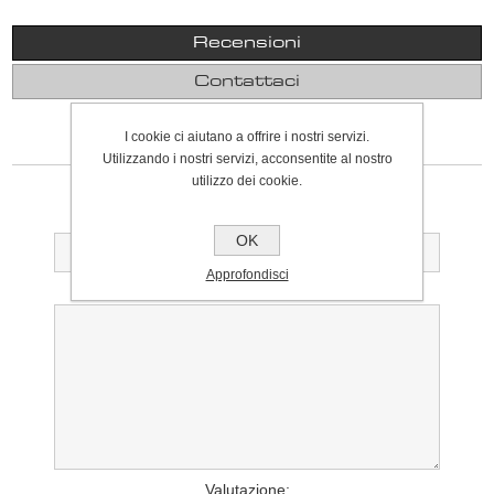
Recensioni
Contattaci
I cookie ci aiutano a offrire i nostri servizi.
SCRIVI UNA RECENSIONE
Utilizzando i nostri servizi, acconsentite al nostro
utilizzo dei cookie.
Solo gli utenti registrati possono scrivere recensioni
Titolo della recensione:
OK
Approfondisci
Testo della recensione:
Valutazione: