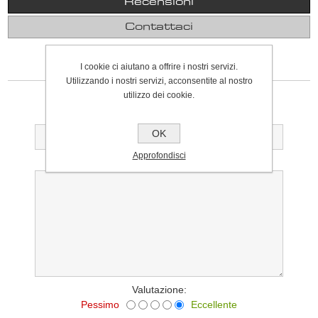
Recensioni
Contattaci
I cookie ci aiutano a offrire i nostri servizi.
SCRIVI UNA RECENSIONE
Utilizzando i nostri servizi, acconsentite al nostro
Solo gli utenti registrati possono scrivere recensioni
utilizzo dei cookie.
Titolo della recensione:
OK
Approfondisci
Testo della recensione:
Valutazione:
Pessimo
Eccellente