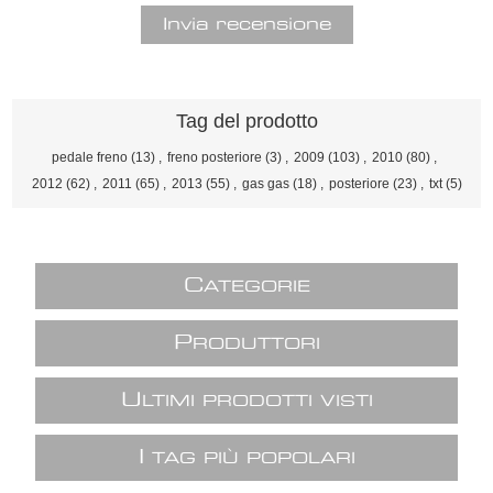
Tag del prodotto
pedale freno
(13)
,
freno posteriore
(3)
,
2009
(103)
,
2010
(80)
,
2012
(62)
,
2011
(65)
,
2013
(55)
,
gas gas
(18)
,
posteriore
(23)
,
txt
(5)
C
ATEGORIE
P
RODUTTORI
U
LTIMI PRODOTTI VISTI
I
TAG PIÙ POPOLARI