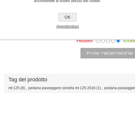
acconsentite al nostro utilizzo dei cookie.
Testo della recensione:
OK
Approfondisci
Valutazione:
Pessimo
Eccell
Tag del prodotto
mt 125
(8)
,
pedana passeggero sinistra mt 125 2016
(1)
,
pedana passegge