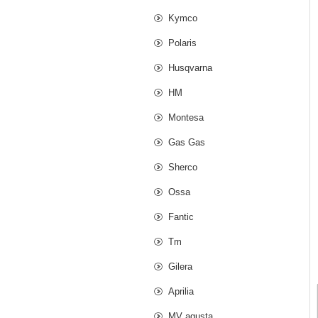
Kymco
Polaris
Husqvarna
HM
Montesa
Gas Gas
Sherco
Ossa
Fantic
Tm
Gilera
Aprilia
MV agusta