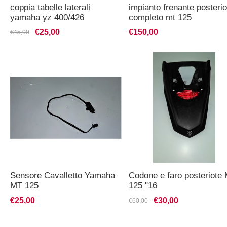
coppia tabelle laterali
impianto frenante posterio
yamaha yz 400/426
completo mt 125
1998/2002
€25,00
€150,00
€45,00
Sensore Cavalletto Yamaha
Codone e faro posteriote
MT 125
125 "16
€25,00
€30,00
€60,00