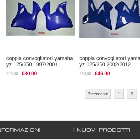
coppia convogliatori yamaha
coppia convogliatori yam
yz 125/250 1997/2001
yz 125/250 2002/2012
restilyng
€30,00
€46,00
€45,00
€60,00
Precedente
1
2
I
NFORMAZIONI
NUOVI PRODOTTI