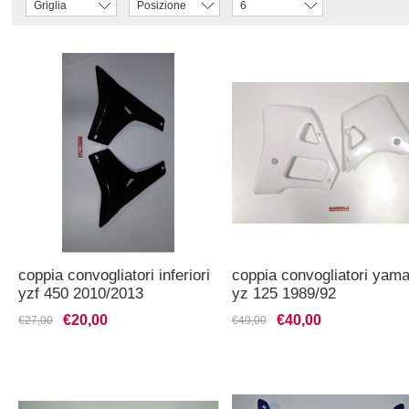
Griglia
Posizione
6
coppia convogliatori inferiori
coppia convogliatori yam
yzf 450 2010/2013
yz 125 1989/92
€20,00
€40,00
€27,00
€49,00