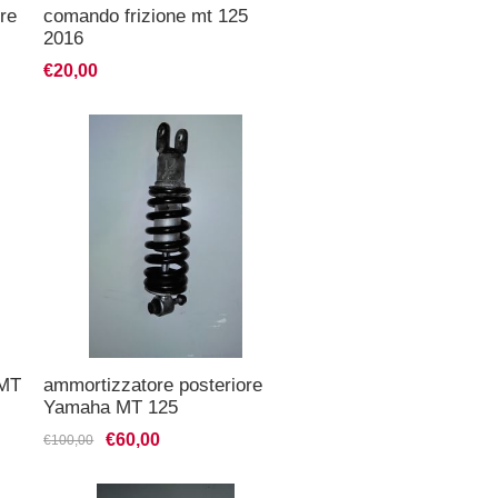
re
comando frizione mt 125
2016
€20,00
 MT
ammortizzatore posteriore
Yamaha MT 125
€60,00
€100,00