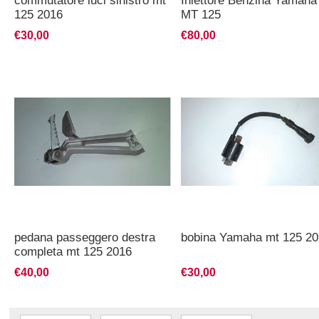
commutatore luci sinistro mt
Iniettore Benzina Yamaha
125 2016
MT 125
€30,00
€80,00
pedana passeggero destra
bobina Yamaha mt 125 20
completa mt 125 2016
€40,00
€30,00