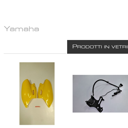
Yamaha
P
RODOTTI IN VETR