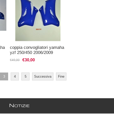
aha
coppia convogliatori yamaha
yzf 250/450 2006/2009
€30,00
€49,00
3
4
5
Successiva
Fine
N
OTIZIE