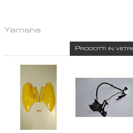
Yamaha
P
RODOTTI IN VETR