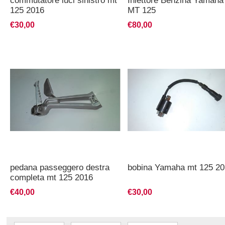
commutatore luci sinistro mt
Iniettore Benzina Yamaha
125 2016
MT 125
€30,00
€80,00
pedana passeggero destra
bobina Yamaha mt 125 20
completa mt 125 2016
€40,00
€30,00