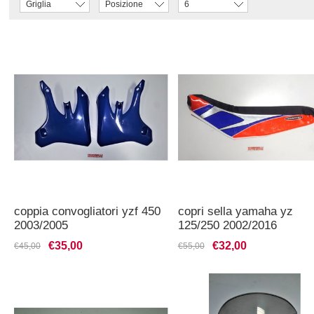
Griglia
Posizione
6
coppia convogliatori yzf 450
copri sella yamaha yz
2003/2005
125/250 2002/2016
€35,00
€32,00
€45,00
€55,00