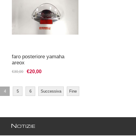
faro posteriore yamaha
areox
€20,00
€30,00
4
5
6
Successiva
Fine
N
OTIZIE