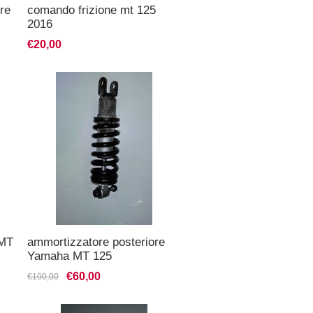
re
comando frizione mt 125
2016
€20,00
 MT
ammortizzatore posteriore
Yamaha MT 125
€60,00
€100,00