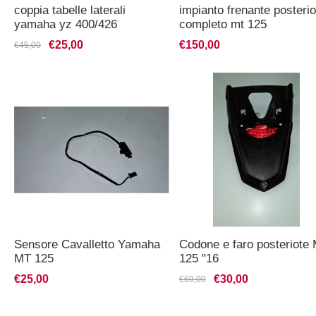
coppia tabelle laterali
impianto frenante posterio
yamaha yz 400/426
completo mt 125
1998/2002
€25,00
€150,00
€45,00
Sensore Cavalletto Yamaha
Codone e faro posteriote
MT 125
125 "16
€25,00
€30,00
€60,00